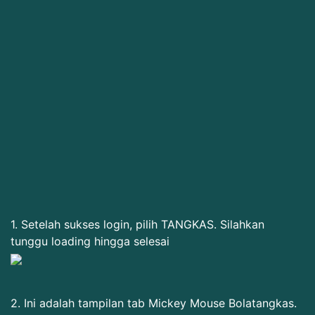
1. Setelah sukses login, pilih TANGKAS. Silahkan
tunggu loading hingga selesai
2. Ini adalah tampilan tab Mickey Mouse Bolatangkas.