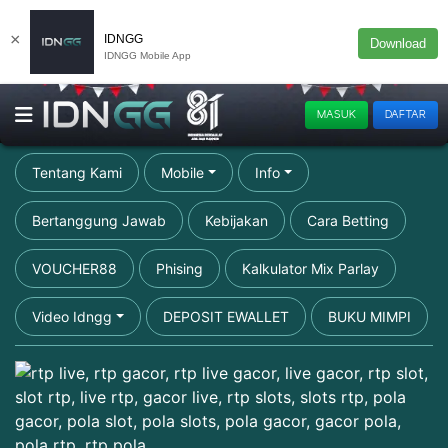
×
IDNGG
Download
IDNGG Mobile App
MASUK
DAFTAR
Tentang Kami
Mobile
Info
Bertanggung Jawab
Kebijakan
Cara Betting
VOUCHER88
Phising
Kalkulator Mix Parlay
Video Idngg
DEPOSIT EWALLET
BUKU MIMPI