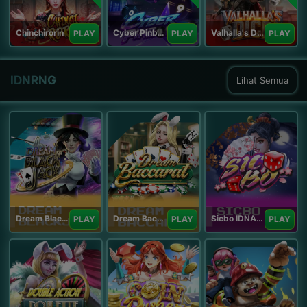
Chinchirorin
Cyber Pinball
Valhalla's Dice
PLAY
PLAY
PLAY
IDNRNG
Lihat Semua
Dream Blackjack
Dream Baccarat
Sicbo IDNArcade
PLAY
PLAY
PLAY