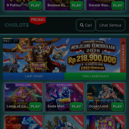
9 Putts
Bounce Roulette
Soccer Roulette
PLAY
PLAY
PLAY
PROMO
IDNSLOTS
Cari
Lihat Semua
Lebih Details
View Leaderboard
PROMO
PROMO
PROMO
Lamp of Cornucopia
Soda Man
Ocean Lord
PLAY
PLAY
PLAY
PROMO
PROMO
PROMO