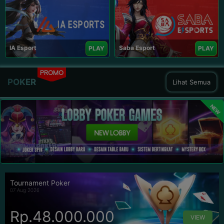
IA Esport
Saba Esport
PLAY
PLAY
PROMO
POKER
Lihat Semua
NEW
Tournament Poker
07 Aug 2026
Rp.48.000.000
VIEW