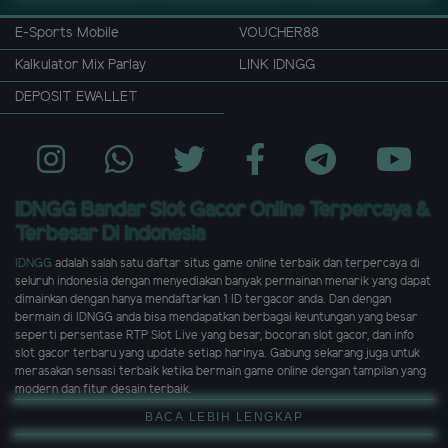
E-Sports Mobile
VOUCHER88
Kalkulator Mix Parlay
LINK IDNGG
DEPOSIT EWALLET
IDNGG Bandar Slot Gacor Online Terpercaya &
Terbesar Di Indonesia
IDNGG
adalah salah satu daftar situs game online terbaik dan terpercaya di
seluruh indonesia dengan menyediakan banyak permainan menarik yang dapat
dimainkan dengan hanya mendaftarkan 1 ID tergacor anda. Dan dengan
bermain di IDNGG anda bisa mendapatkan berbagai keuntungan yang besar
seperti persentase RTP Slot Live yang besar, bocoran slot gacor, dan info
slot gacor terbaru yang update setiap harinya. Gabung sekarang juga untuk
merasakan sensasi terbaik ketika bermain game online dengan tampilan yang
modern dan fitur desain terbaik.
BACA LEBIH LENGKAP